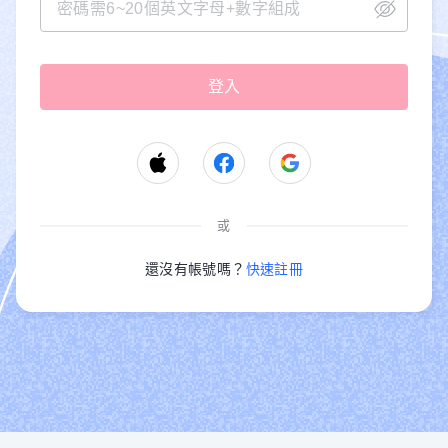
或
還沒有帳號嗎？
快速註冊