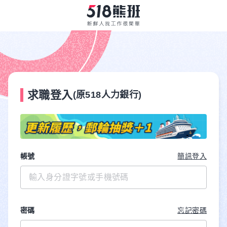
求職登入
(原518人力銀行)
帳號
簡訊登入
密碼
忘記密碼