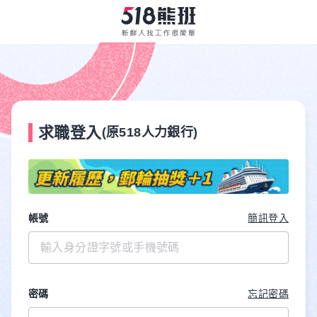
求職登入
(原518人力銀行)
帳號
簡訊登入
密碼
忘記密碼