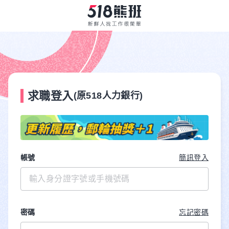
求職登入
(原518人力銀行)
帳號
簡訊登入
密碼
忘記密碼