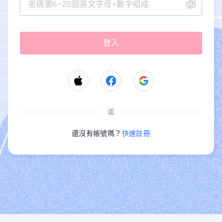
或
還沒有帳號嗎？
快速註冊