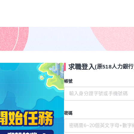
求職登入
(原518人力銀行
帳號
密碼