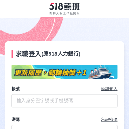
求職登入
(原518人力銀行)
帳號
簡訊登入
密碼
忘記密碼