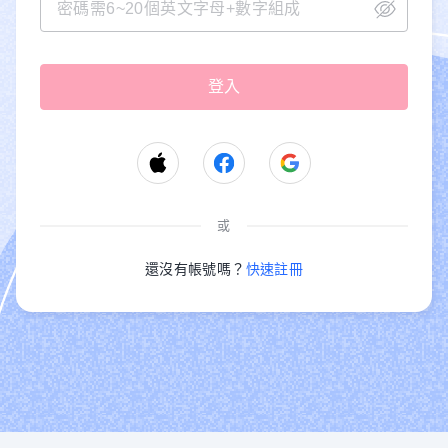
或
還沒有帳號嗎？
快速註冊