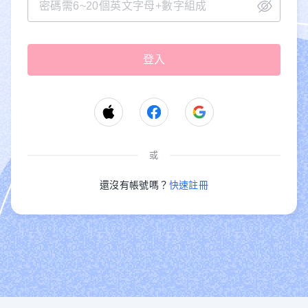
或
還沒有帳號嗎？
快速註冊