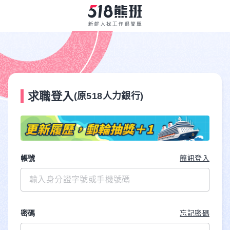
求職登入
(原518人力銀行)
帳號
簡訊登入
密碼
忘記密碼