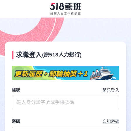
求職登入
(原518人力銀行)
帳號
簡訊登入
密碼
忘記密碼