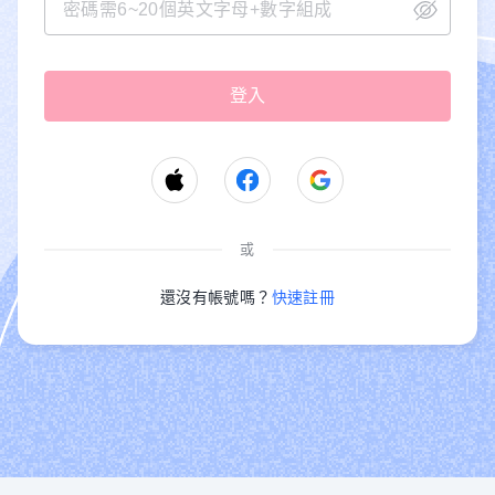
或
還沒有帳號嗎？
快速註冊