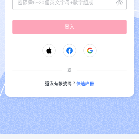
或
還沒有帳號嗎？
快速註冊