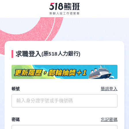
求職登入
(原518人力銀行)
帳號
簡訊登入
密碼
忘記密碼