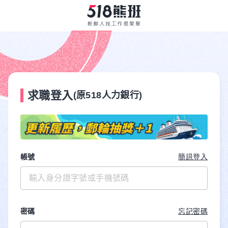
求職登入
(原518人力銀行)
帳號
簡訊登入
密碼
忘記密碼