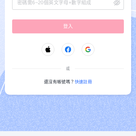
或
還沒有帳號嗎？
快速註冊