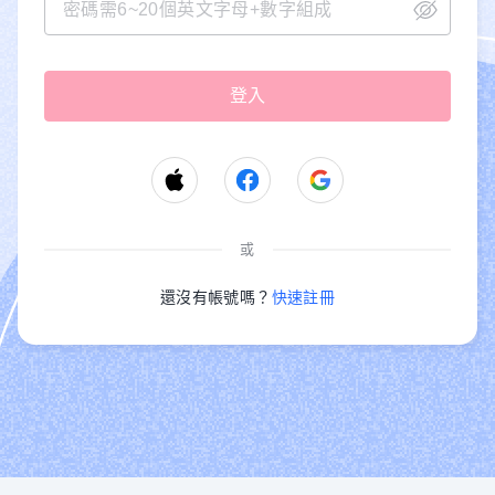
或
還沒有帳號嗎？
快速註冊