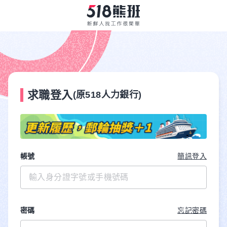
求職登入
(原518人力銀行)
帳號
簡訊登入
密碼
忘記密碼