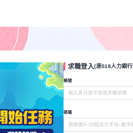
求職登入
(原518人力銀行
帳號
密碼