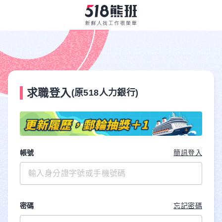
求職登入
(原518人力銀行)
帳號
簡訊登入
密碼
忘記密碼