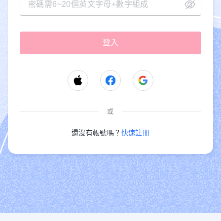
或
還沒有帳號嗎？
快速註冊