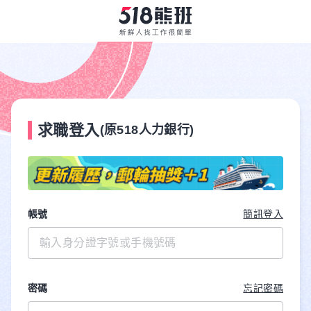
求職登入
(原518人力銀行)
帳號
簡訊登入
密碼
忘記密碼