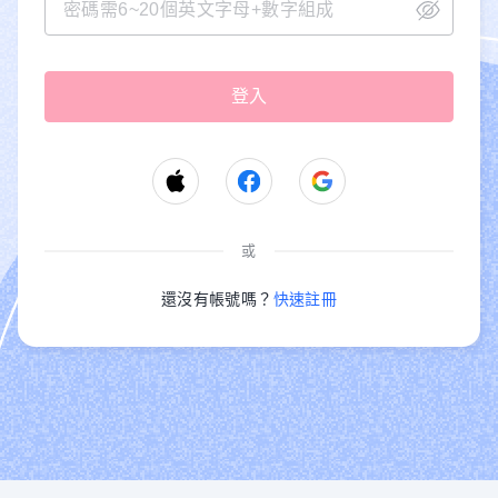
或
還沒有帳號嗎？
快速註冊