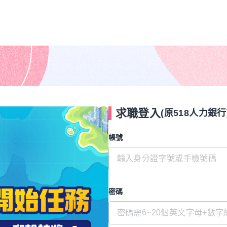
求職登入
(原518人力銀行
帳號
密碼