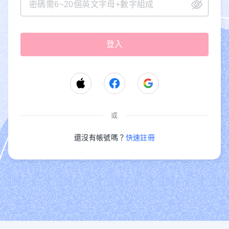
或
還沒有帳號嗎？
快速註冊