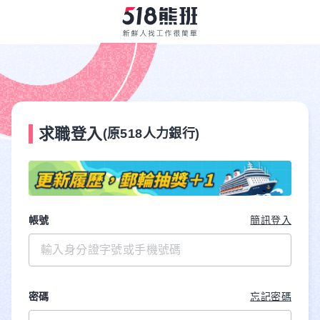
求職登入
(原518人力銀行)
帳號
簡訊登入
密碼
忘記密碼