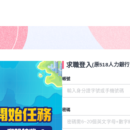
求職登入
(原518人力銀行
帳號
密碼