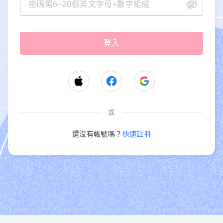
或
還沒有帳號嗎？
快速註冊