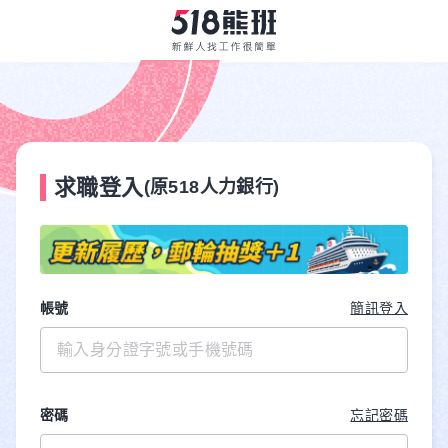
求職登入
(原518人力銀行)
帳號
簡訊登入
密碼
忘記密碼