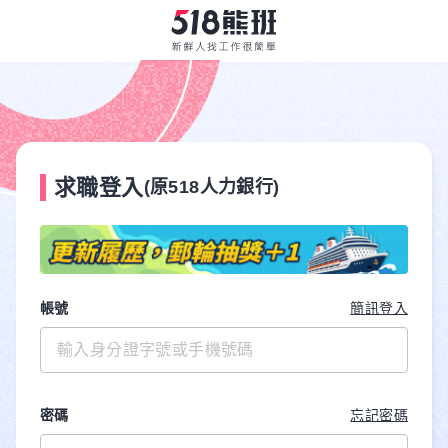
求職登入
(原518人力銀行)
帳號
簡訊登入
密碼
忘記密碼