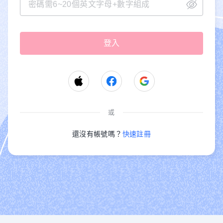
或
還沒有帳號嗎？
快速註冊