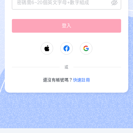
或
還沒有帳號嗎？
快速註冊