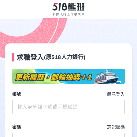
求職登入
(原518人力銀行)
帳號
簡訊登入
密碼
忘記密碼