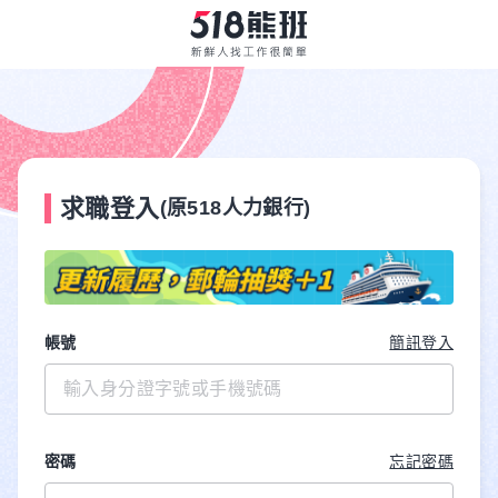
求職登入
(原518人力銀行)
帳號
簡訊登入
密碼
忘記密碼