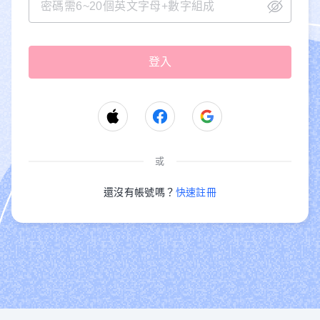
或
還沒有帳號嗎？
快速註冊