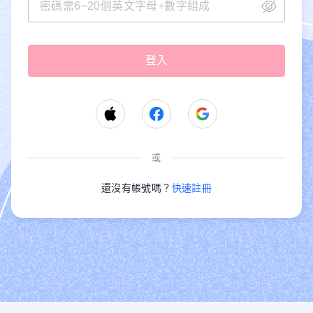
或
還沒有帳號嗎？
快速註冊