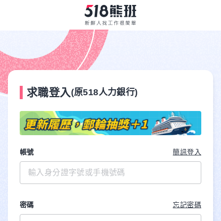
求職登入
(原518人力銀行)
帳號
簡訊登入
密碼
忘記密碼