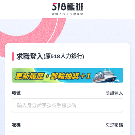
求職登入
(原518人力銀行)
帳號
簡訊登入
密碼
忘記密碼