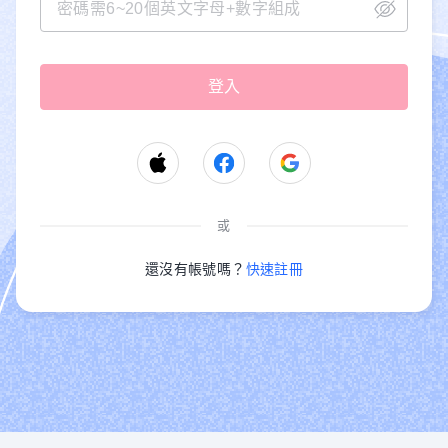
或
還沒有帳號嗎？
快速註冊