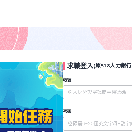
求職登入
(原518人力銀行
帳號
密碼