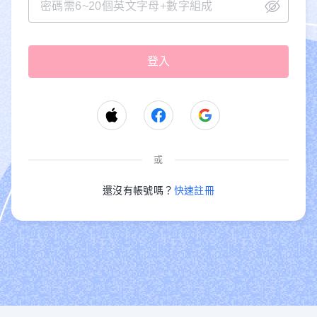
或
還沒有帳號嗎？
快速註冊