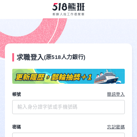
求職登入
(原518人力銀行)
帳號
簡訊登入
密碼
忘記密碼