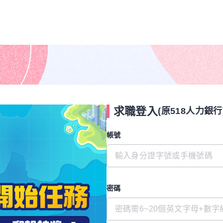
求職登入
(原518人力銀行
帳號
密碼