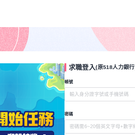
求職登入
(原518人力銀行
帳號
密碼