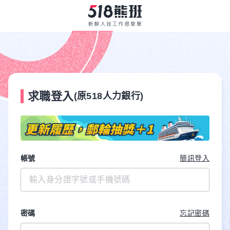
求職登入
(原518人力銀行)
帳號
簡訊登入
密碼
忘記密碼