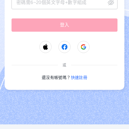
或
還沒有帳號嗎？
快速註冊