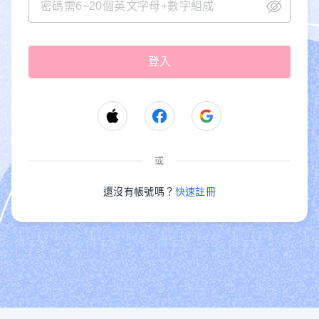
或
還沒有帳號嗎？
快速註冊