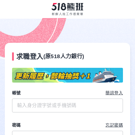
求職登入
(原518人力銀行)
帳號
簡訊登入
密碼
忘記密碼