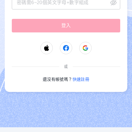
或
還沒有帳號嗎？
快速註冊