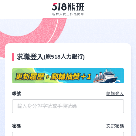
求職登入
(原518人力銀行)
帳號
簡訊登入
密碼
忘記密碼