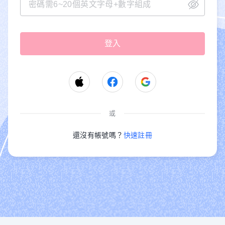
或
還沒有帳號嗎？
快速註冊