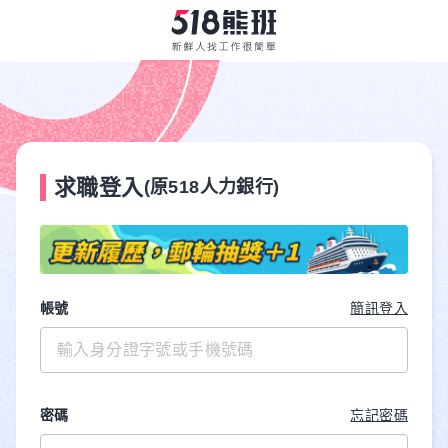
求職登入
(原518人力銀行)
帳號
簡訊登入
密碼
忘記密碼