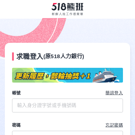
求職登入
(原518人力銀行)
帳號
簡訊登入
密碼
忘記密碼