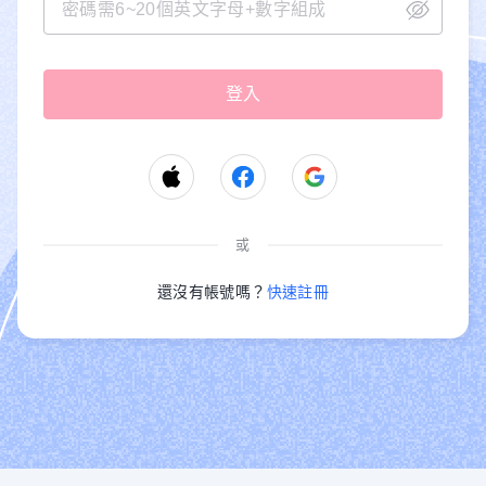
或
還沒有帳號嗎？
快速註冊