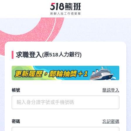
求職登入
(原518人力銀行)
帳號
簡訊登入
密碼
忘記密碼