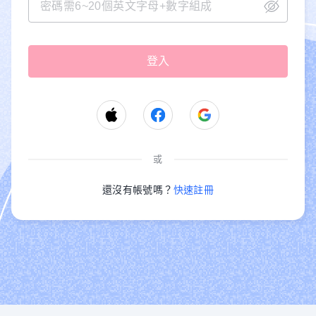
或
還沒有帳號嗎？
快速註冊