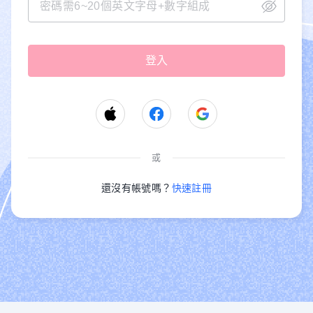
或
還沒有帳號嗎？
快速註冊