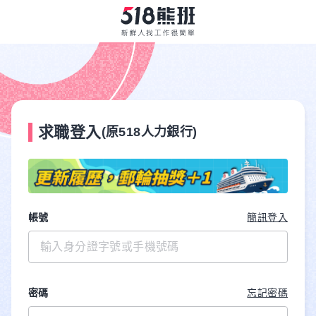
求職登入
(原518人力銀行)
帳號
簡訊登入
密碼
忘記密碼