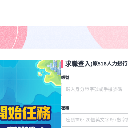
求職登入
(原518人力銀行
帳號
密碼