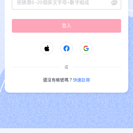
或
還沒有帳號嗎？
快速註冊