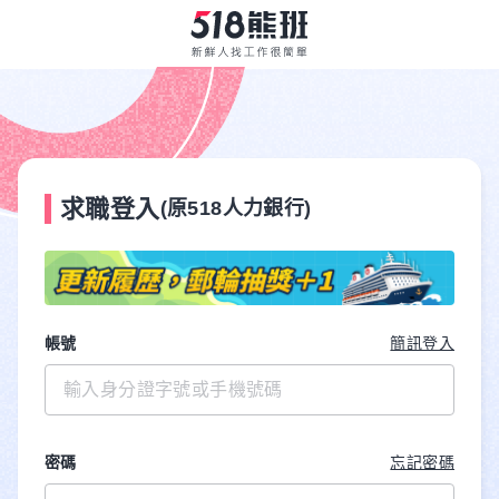
求職登入
(原518人力銀行)
帳號
簡訊登入
密碼
忘記密碼