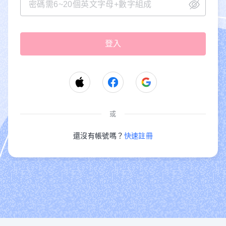
或
還沒有帳號嗎？
快速註冊