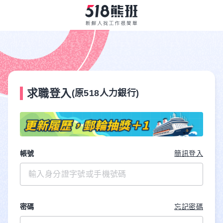
求職登入
(原518人力銀行)
帳號
簡訊登入
密碼
忘記密碼