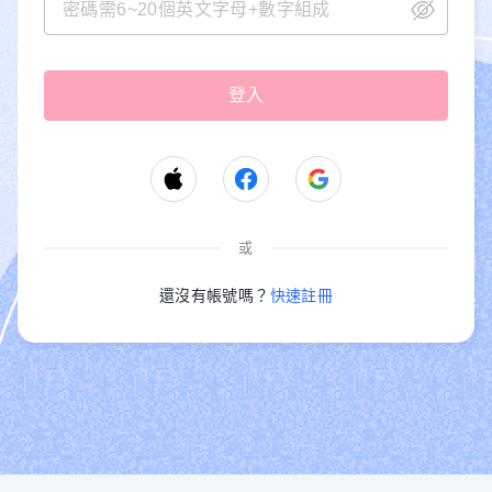
或
還沒有帳號嗎？
快速註冊