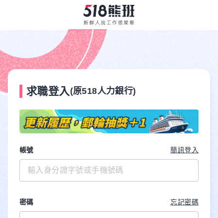
求職登入
(原518人力銀行)
帳號
簡訊登入
密碼
忘記密碼