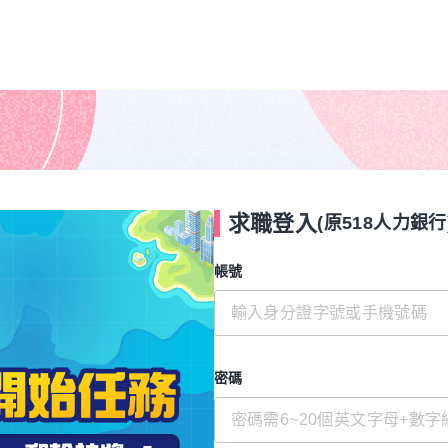
求職登入
(原518人力銀行
帳號
密碼