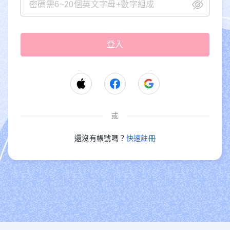
或
還沒有帳號嗎？
快速註冊