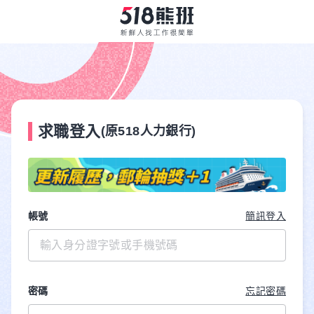
求職登入
(原518人力銀行)
帳號
簡訊登入
密碼
忘記密碼