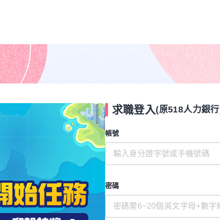
求職登入
(原518人力銀行
帳號
密碼