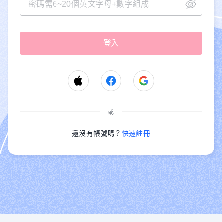
或
還沒有帳號嗎？
快速註冊