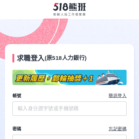
求職登入
(原518人力銀行)
帳號
簡訊登入
密碼
忘記密碼