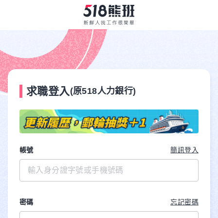
求職登入
(原518人力銀行)
帳號
簡訊登入
密碼
忘記密碼