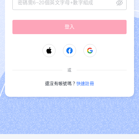
或
還沒有帳號嗎？
快速註冊