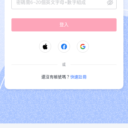
或
還沒有帳號嗎？
快速註冊