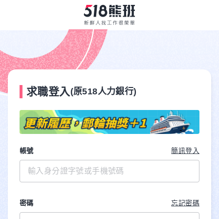
求職登入
(原518人力銀行)
帳號
簡訊登入
密碼
忘記密碼