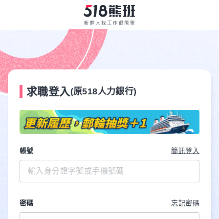
求職登入
(原518人力銀行)
帳號
簡訊登入
密碼
忘記密碼