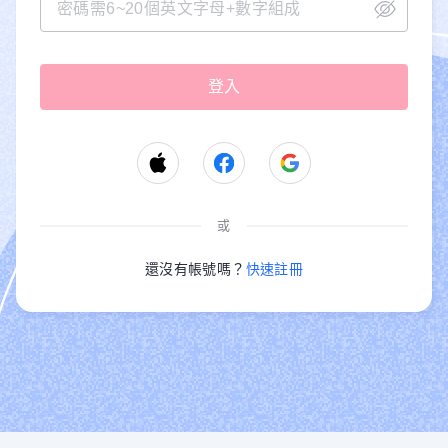
或
還沒有帳號嗎？
快速註冊