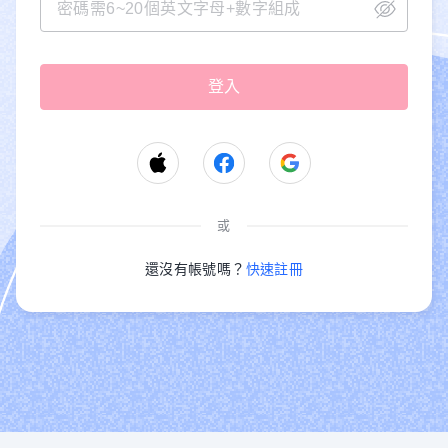
或
還沒有帳號嗎？
快速註冊