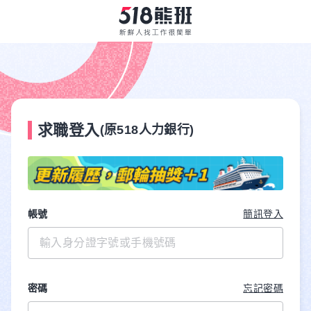
求職登入
(原518人力銀行)
帳號
簡訊登入
密碼
忘記密碼