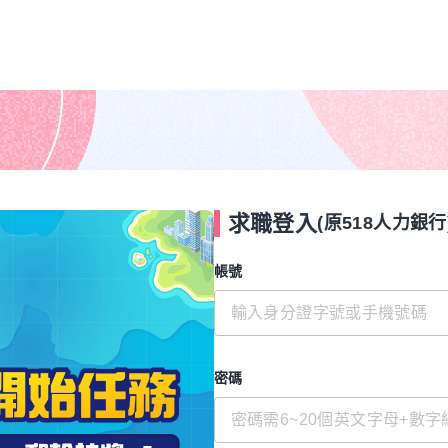
求職登入
(原518人力銀行
帳號
密碼