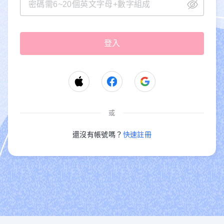
或
還沒有帳號嗎？
快速註冊