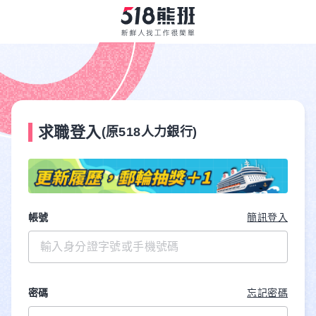
求職登入
(原518人力銀行)
帳號
簡訊登入
密碼
忘記密碼