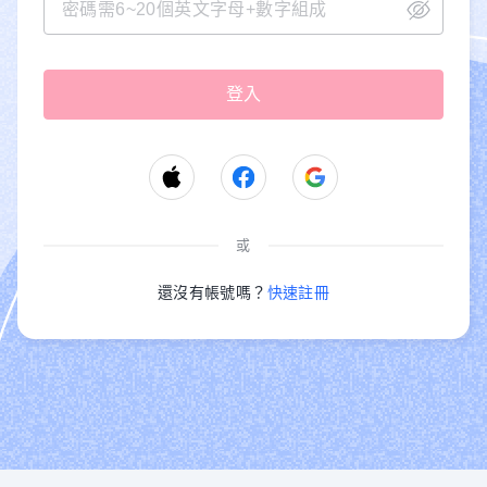
或
還沒有帳號嗎？
快速註冊