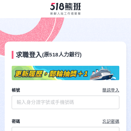
求職登入
(原518人力銀行)
帳號
簡訊登入
密碼
忘記密碼