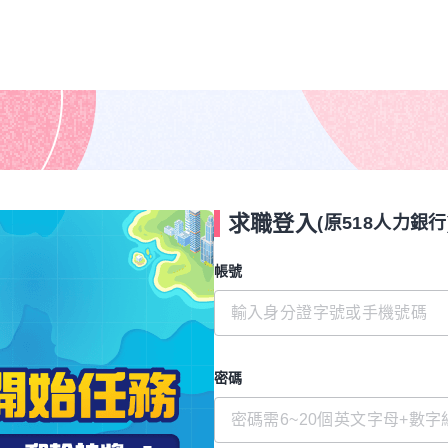
求職登入
(原518人力銀行
帳號
密碼