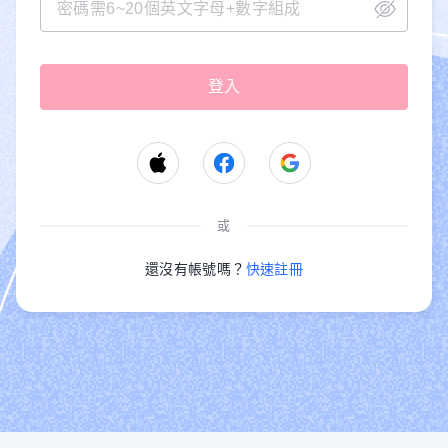
或
還沒有帳號嗎？
快速註冊