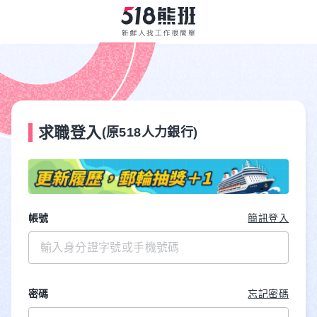
求職登入
(原518人力銀行)
帳號
簡訊登入
密碼
忘記密碼